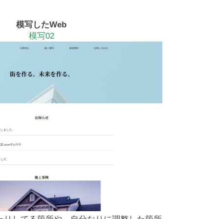
模写したWeb
模写02