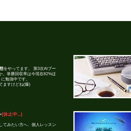
想
をやってます。 第3次AIブー
か。単勝回収率は今現在82%ほ
うに勉強中です。
ますけどね(爆)
ン
(休止中...)
してみたい方へ、個人レッスン