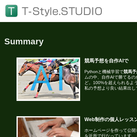
Summary
競馬予想を自作AIで
Pythonと機械学習で
競馬予
ムの中、自作AIで勝てるの
ど。100%を超えられるよ
私の予想より良い結果出して
Web制作の個人レッス
ホームページを作って公開
を近所で行なっています。