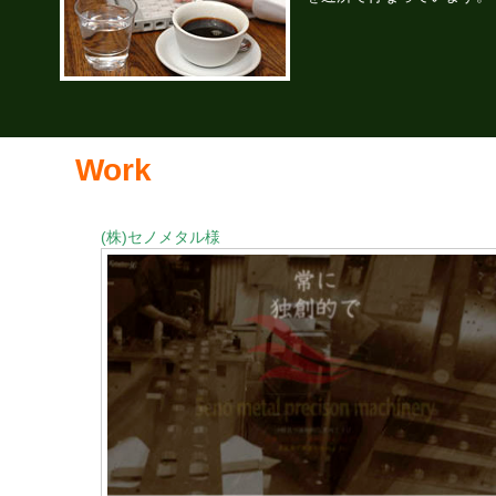
Work
(株)セノメタル様