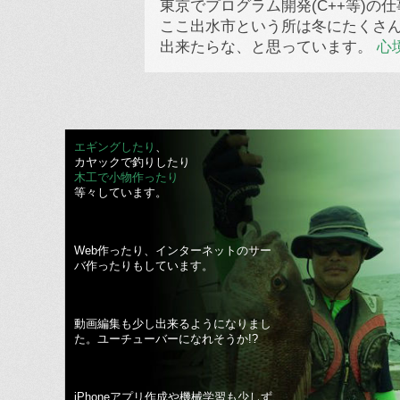
東京でプログラム開発(C++等)
ここ出水市という所は冬にたくさん
出来たらな、と思っています。
心
エギングしたり
、
カヤックで釣りしたり
木工で小物作ったり
等々しています。
Web作ったり、インターネットのサー
バ作ったりもしています。
動画編集も少し出来るようになりまし
た。ユーチューバーになれそうか!?
iPhoneアプリ作成や機械学習も少しず