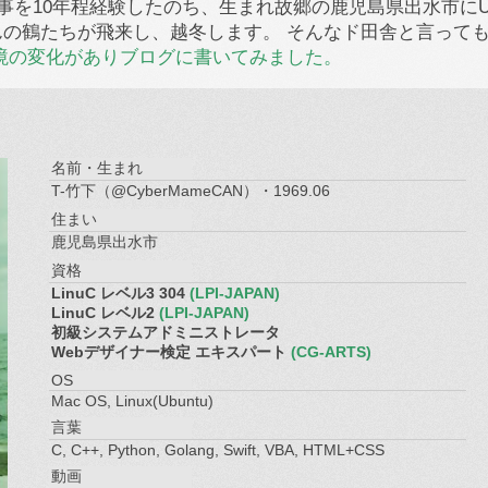
の仕事を10年程経験したのち、生まれ故郷の鹿児島県出水市に
の鶴たちが飛来し、越冬します。 そんなド田舎と言っても
境の変化がありブログに書いてみました。
名前・生まれ
T-竹下（@CyberMameCAN）・1969.06
住まい
鹿児島県出水市
資格
LinuC レベル3 304
(LPI-JAPAN)
LinuC レベル2
(LPI-JAPAN)
初級システムアドミニストレータ
Webデザイナー検定 エキスパート
(CG-ARTS)
OS
Mac OS, Linux(Ubuntu)
言葉
C, C++, Python, Golang, Swift, VBA, HTML+CSS
動画